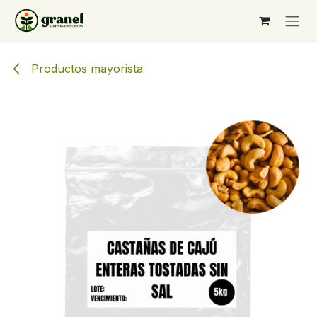
Ir al contenido
Productos mayorista