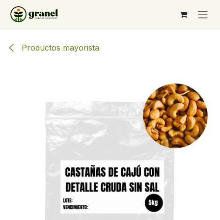
Ir al contenido
Productos mayorista