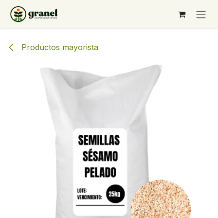
Ir al contenido
Productos mayorista