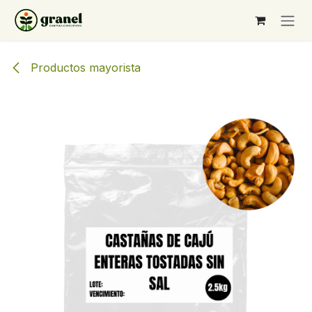
Ir al contenido
Productos mayorista