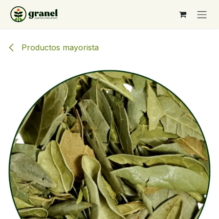
Ir al contenido
Productos mayorista