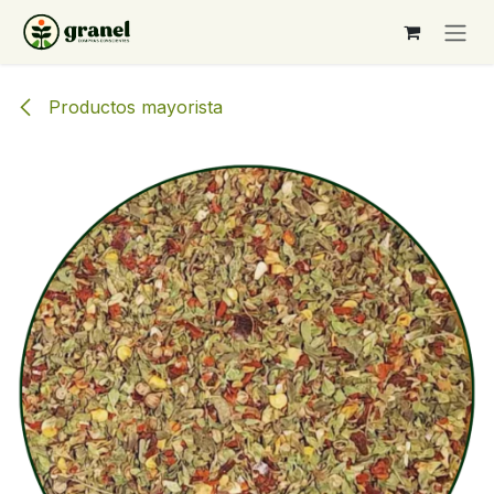
Ir al contenido
Productos mayorista