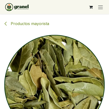
Ir al contenido
Productos mayorista