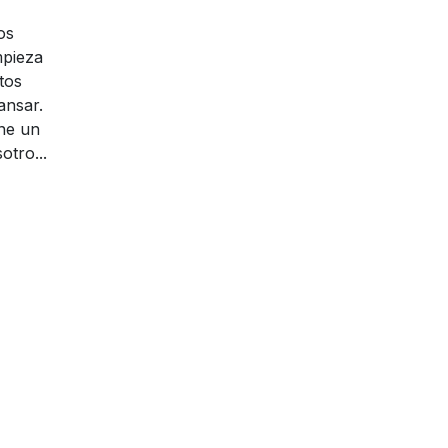
os
mpieza
tos
ansar.
ene un
otro...