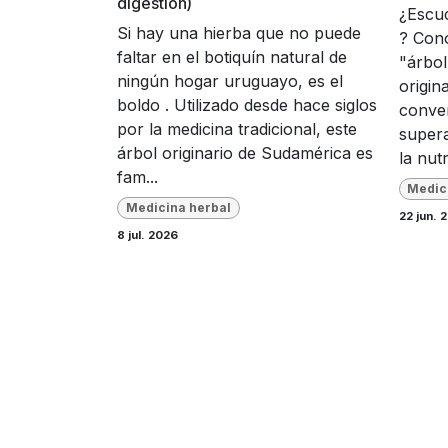
digestión)
¿Escuc
Si hay una hierba que no puede
? Con
faltar en el botiquín natural de
"árbol
ningún hogar uruguayo, es el
origina
boldo . Utilizado desde hace siglos
conver
por la medicina tradicional, este
supera
árbol originario de Sudamérica es
la nutr
fam...
Medic
Medicina herbal
22 jun. 
8 jul. 2026