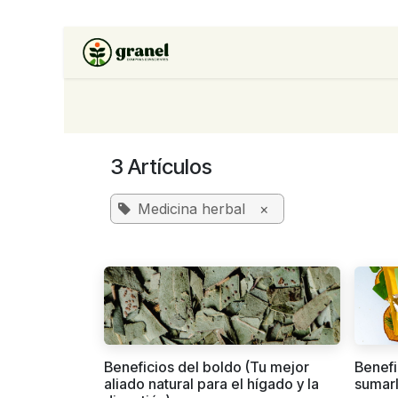
Ir al contenido
Inicio
Tienda
Soluciones 
3 Artículos
Medicina herbal
×
Beneficios del boldo (Tu mejor
Benefi
aliado natural para el hígado y la
sumarl