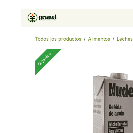
Ir al contenido
Inicio
Tienda
Soluciones 
Todos los productos
Alimentos
Leches
Orgánico