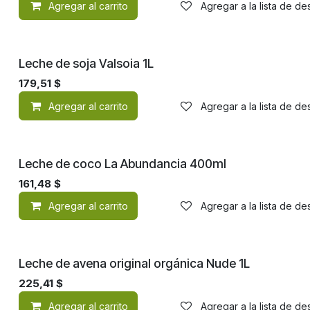
Agregar al carrito
Agregar a la lista de d
Leche de soja Valsoia 1L
179,51
$
Agregar al carrito
Agregar a la lista de d
Leche de coco La Abundancia 400ml
161,48
$
Agregar al carrito
Agregar a la lista de d
Orgánico
Leche de avena original orgánica Nude 1L
225,41
$
Agregar al carrito
Agregar a la lista de d