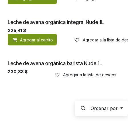
Orgánico
Leche de avena orgánica integral Nude 1L
225,41
$
Agregar al carrito
Agregar a la lista de d
Orgánico
Leche de avena orgánica barista Nude 1L
230,33
$
Agregar a la lista de deseos
Ordenar por