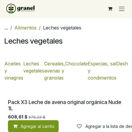
Ir al contenido
...
Alimentos
Leches vegetales
Leches vegetales
Aceites
Leches
Cereales,
Chocolate
Especias, sal
Deshid
y
vegetales
avenas y
y
vinagres
granolas
condimentos
Pack X3 Leche de avena original orgánica Nude
1L
608,61
$
676,23
$
Agregar al carrito
Agregar a la lista de d