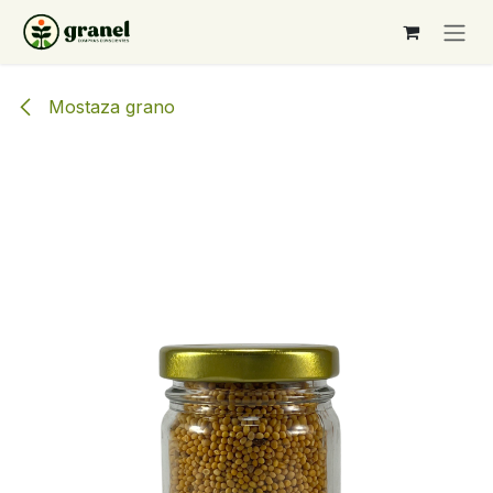
Ir al contenido
Mostaza grano