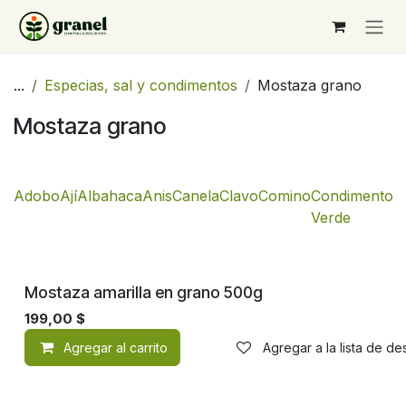
Ir al contenido
...
Especias, sal y condimentos
Mostaza grano
Mostaza grano
Adobo
Ají
Albahaca
Anis
Canela
Clavo
Comino
Condimento
C
Verde
Mostaza amarilla en grano 500g
199,00
$
Agregar al carrito
Agregar a la lista de d