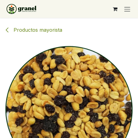
Ir al contenido
Productos mayorista