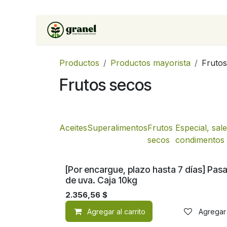
Ir al contenido
Inicio
Tienda
Soluciones 
Productos
Productos mayorista
Frutos
Frutos secos
Aceites
Superalimentos
Frutos
Especial, sal
secos
condimentos
[Por encargue, plazo hasta 7 días] Pas
de uva. Caja 10kg
2.356,56
$
Agregar al carrito
Agregar 