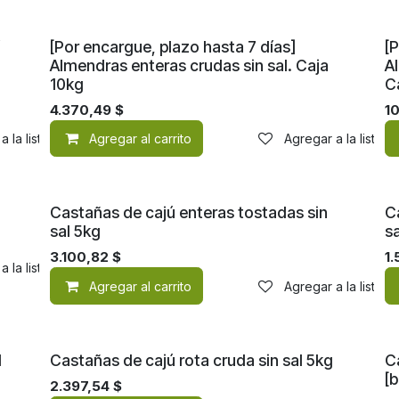
[Por encargue, plazo hasta 7 días]
[P
Almendras enteras crudas sin sal. Caja
A
10kg
C
4.370,49
$
10
a la lista de deseos
Agregar al carrito
Agregar a la lista 
Castañas de cajú enteras tostadas sin
C
sal 5kg
sa
3.100,82
$
1.
a la lista de deseos
Agregar al carrito
Agregar a la lista 
l
Castañas de cajú rota cruda sin sal 5kg
Ca
[b
2.397,54
$