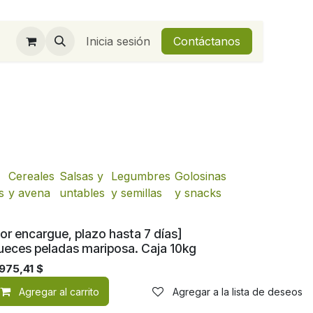
Inicia sesión
Contáctanos
Cereales
Salsas y
Legumbres
Golosinas
s
y avena
untables
y semillas
y snacks
or encargue, plazo hasta 7 días]
ueces peladas mariposa. Caja 10kg
975,41
$
de deseos
Agregar al carrito
Agregar a la lista de deseos