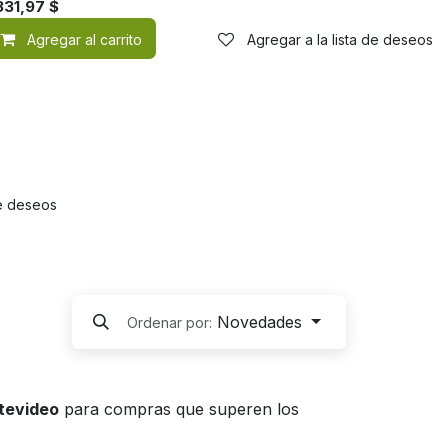
331,97
$
de deseos
Agregar al carrito
Agregar a la lista de deseos
de deseos
Novedades
Ordenar por:
ntevideo
para compras que superen los