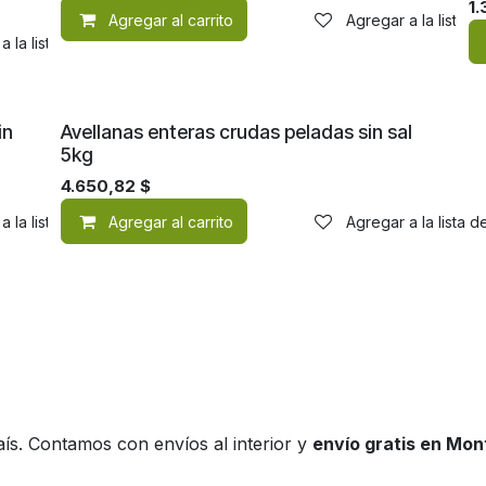
1.
Agregar al carrito
Agregar a la lista 
a la lista de deseos
in
Avellanas enteras crudas peladas sin sal
5kg
4.650,82
$
a la lista de deseos
Agregar al carrito
Agregar a la lista 
ís. Contamos con envíos al interior y
envío gratis en Mo