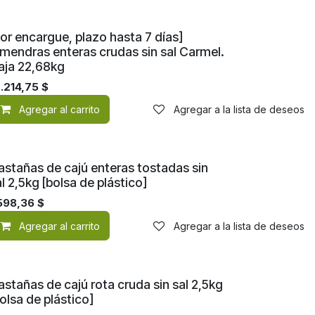
or encargue, plazo hasta 7 días]
lmendras enteras crudas sin sal Carmel.
aja 22,68kg
.214,75
$
de deseos
Agregar al carrito
Agregar a la lista de deseos
astañas de cajú enteras tostadas sin
l 2,5kg [bolsa de plástico]
598,36
$
de deseos
Agregar al carrito
Agregar a la lista de deseos
stañas de cajú rota cruda sin sal 2,5kg
olsa de plástico]