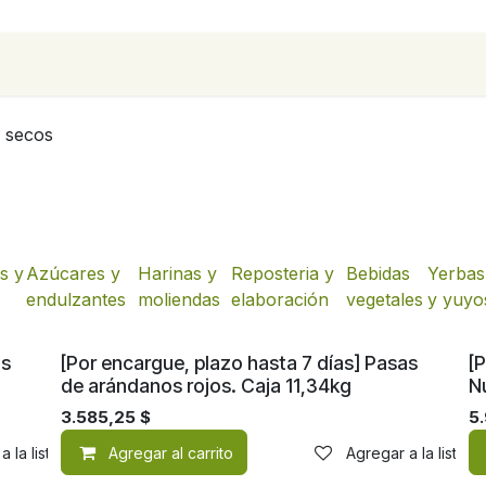
para empresas
Contáctanos
Recetas
 secos
es y
Azúcares y
Harinas y
Reposteria y
Bebidas
Yerbas
endulzantes
moliendas
elaboración
vegetales
y yuyo
as
[Por encargue, plazo hasta 7 días] Pasas
[P
de arándanos rojos. Caja 11,34kg
N
3.585,25
$
5.
a la lista de deseos
Agregar al carrito
Agregar a la lista 