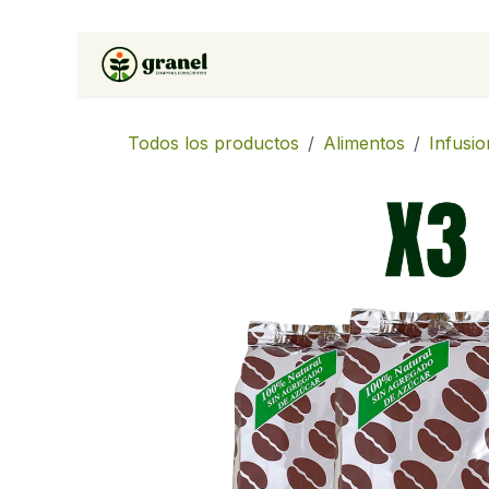
Ir al contenido
Inicio
Tienda
Soluciones 
Todos los productos
Alimentos
Infusio