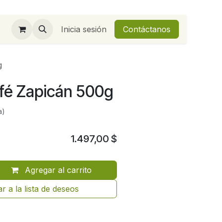
Inicia sesión
Contáctanos
g
fé Zapicán 500g
a)
1.497,00
$
Agregar al carrito
r a la lista de deseos