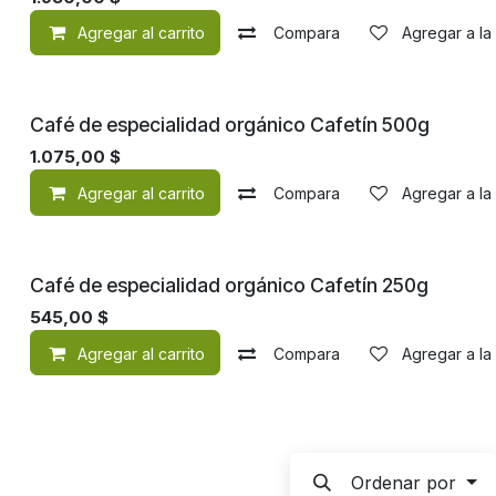
Agregar al carrito
Compara
Agregar a la
Orgánico
Café de especialidad orgánico Cafetín 500g
1.075,00
$
Agregar al carrito
Compara
Agregar a la
Orgánico
Café de especialidad orgánico Cafetín 250g
545,00
$
Agregar al carrito
Compara
Agregar a la
Ordenar por