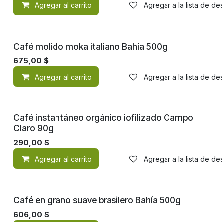
Agregar al carrito
Agregar a la lista de d
Café molido moka italiano Bahía 500g
675,00
$
Agregar al carrito
Agregar a la lista de d
Orgánico
Café instantáneo orgánico iofilizado Campo
Claro 90g
290,00
$
Agregar al carrito
Agregar a la lista de d
Café en grano suave brasilero Bahía 500g
606,00
$