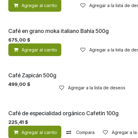
Agregar al carrito
Agregar a la lista de d
Café en grano moka italiano Bahía 500g
675,00
$
Agregar al carrito
Agregar a la lista de d
Café Zapicán 500g
499,00
$
Agregar a la lista de deseos
Orgánico
Café de especialidad orgánico Cafetín 100g
225,41
$
Agregar al carrito
Compara
Agregar a la