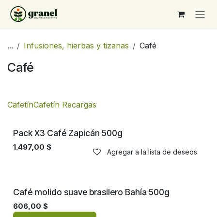
Ir al contenido
...
Infusiones, hierbas y tizanas
Café
Café
Cafetín
Cafetín Recargas
Pack X3 Café Zapicán 500g
1.497,00
$
Agregar a la lista de deseos
Café molido suave brasilero Bahía 500g
606,00
$