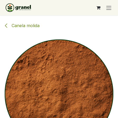
Ir al contenido
Canela molida