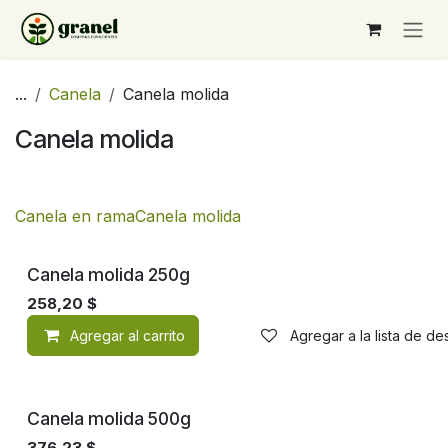
Ir al contenido
...
Canela
Canela molida
Canela molida
Canela en rama
Canela molida
Canela molida 250g
258,20
$
Agregar al carrito
Agregar a la lista de d
Canela molida 500g
376,23
$