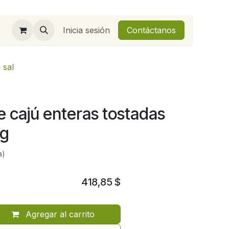
Inicia sesión
Contáctanos
 sal
 cajú enteras tostadas
0g
a)
418,85
$
Agregar al carrito