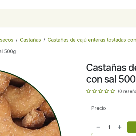
para empresas
Contáctanos
Recetas
 secos
Castañas
Castañas de cajú enteras tostadas con
al 500g
Castañas de
con sal 50
(0 reseñ
Precio