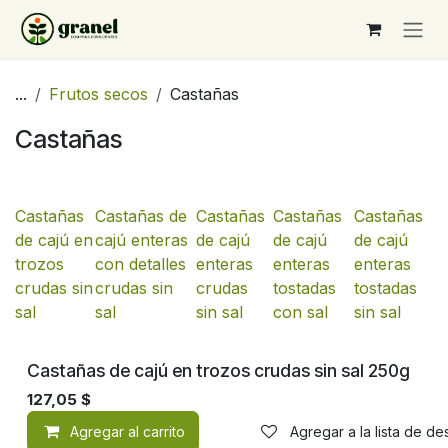
Ir al contenido
...
Frutos secos
Castañas
Castañas
Castañas
Castañas de
Castañas
Castañas
Castañas
de cajú en
cajú enteras
de cajú
de cajú
de cajú
trozos
con detalles
enteras
enteras
enteras
crudas sin
crudas sin
crudas
tostadas
tostadas
sal
sal
sin sal
con sal
sin sal
Castañas de cajú en trozos crudas sin sal 250g
127,05
$
Agregar al carrito
Agregar a la lista de d