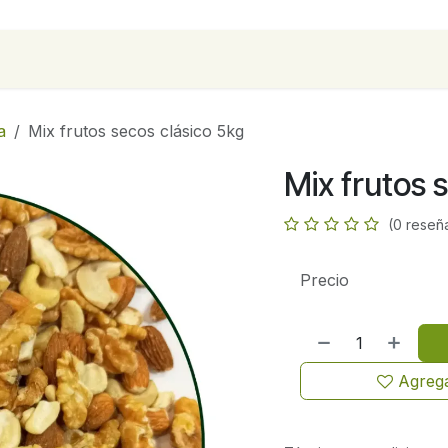
para empresas
Contáctanos
Recetas
a
Mix frutos secos clásico 5kg
Mix frutos 
(0 reseñ
Precio
Agrega