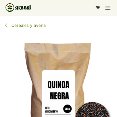
Ir al contenido
Cereales y avena