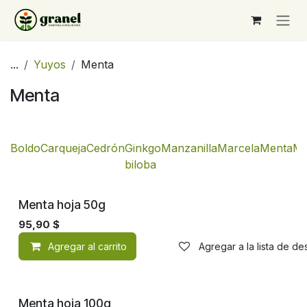
Ir al contenido
...
Yuyos
Menta
Menta
Boldo
Carqueja
Cedrón
Ginkgo
Manzanilla
Marcela
Menta
Mu
biloba
Menta hoja 50g
95,90
$
Agregar al carrito
Agregar a la lista de d
Menta hoja 100g