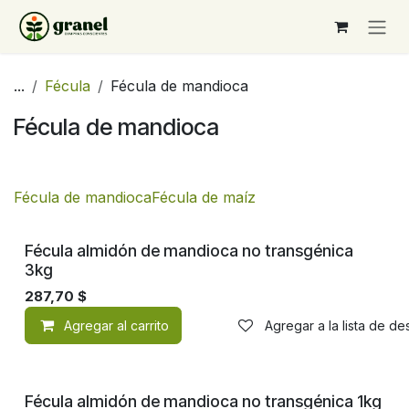
Ir al contenido
...
Fécula
Fécula de mandioca
Fécula de mandioca
Fécula de mandioca
Fécula de maíz
No transgénico
Fécula almidón de mandioca no transgénica
3kg
287,70
$
Agregar al carrito
Agregar a la lista de d
Fécula almidón de mandioca no transgénica 1kg