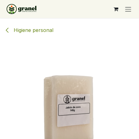
Ir al contenido
Higiene personal