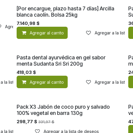
[Por encargue, plazo hasta 7 días] Arcilla
P
blanca caolín. Bolsa 25kg
S
7.140,98
$
3
Agregar a la lista de deseos
Agregar al carrito
Agregar a la lista 
Pasta dental ayurvédica en gel sabor
P
menta Sudanta Sri Sri 200g
m
418,03
$
2
a la lista de deseos
Agregar al carrito
Agregar a la lista 
Pack X3 Jabón de coco puro y salvado
P
100% vegetal en barra 130g
v
298,77
$
4
331,97
$
a la lista de deseos
Agregar a la lista de deseos