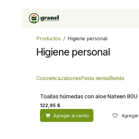
Ir al contenido
Inicio
Tienda
Soluciones 
Productos
Higiene personal
Higiene personal
Cosmética
Jabones
Pasta dental
Bebés
¡Nuevo!
Toallas húmedas con aloe Nateen 80U
122,95
$
Agregar al carrito
Agregar 