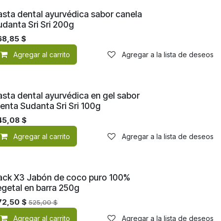
asta dental ayurvédica sabor canela
udanta Sri Sri 200g
68,85
$
de deseos
Agregar al carrito
Agregar a la lista de deseos
asta dental ayurvédica en gel sabor
enta Sudanta Sri Sri 100g
45,08
$
de deseos
Agregar al carrito
Agregar a la lista de deseos
ack X3 Jabón de coco puro 100%
egetal en barra 250g
72,50
$
525,00
$
Agregar al carrito
Agregar a la lista de deseos