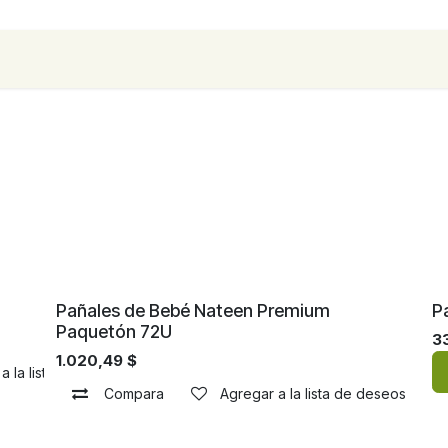
para empresas
Contáctanos
Recetas
¡Nuevo!
¡
Pañales de Bebé Nateen Premium
P
Paquetón 72U
3
1.020,49
$
a la lista de deseos
Compara
Agregar a la lista de deseos