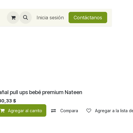
Inicia sesión
Contáctanos
Nuevo!
añal pull ups bebé premium Nateen
30,33
$
Agregar al carrito
Compara
Agregar a la lista 