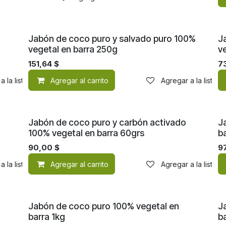
Jabón de coco puro y salvado puro 100%
J
vegetal en barra 250g
v
151,64
$
7
a la lista de deseos
Agregar al carrito
Agregar a la lista 
Jabón de coco puro y carbón activado
J
100% vegetal en barra 60grs
b
90,00
$
9
a la lista de deseos
Agregar al carrito
Agregar a la lista 
Jabón de coco puro 100% vegetal en
J
barra 1kg
b