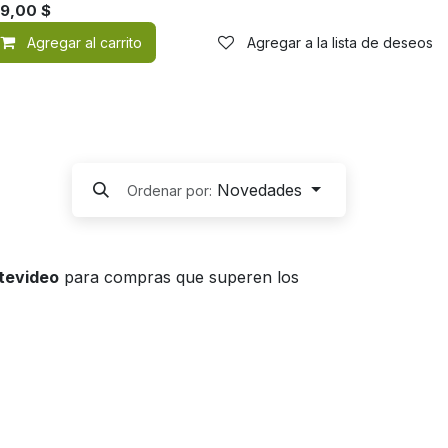
59,00
$
de deseos
Agregar al carrito
Agregar a la lista de deseos
Novedades
Ordenar por:
ntevideo
para compras que superen los