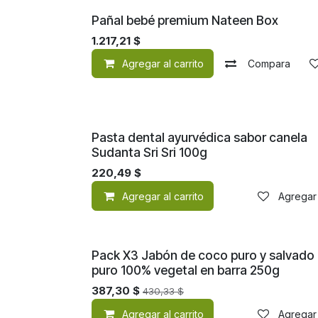
¡Nuevo!
Pañal bebé premium Nateen Box
1.217,21
$
Agregar al carrito
Compara
Pasta dental ayurvédica sabor canela
Sudanta Sri Sri 100g
220,49
$
Agregar al carrito
Agregar 
Pack X3 Jabón de coco puro y salvado
puro 100% vegetal en barra 250g
387,30
$
430,33
$
Agregar al carrito
Agregar 