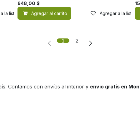
648,00
$
1
a la lista de deseos
Agregar al carrito
Agregar a la lista 
1
2
ís. Contamos con envíos al interior y
envío gratis en Mo