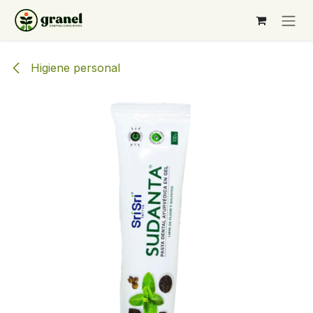
Ir al contenido
Higiene personal