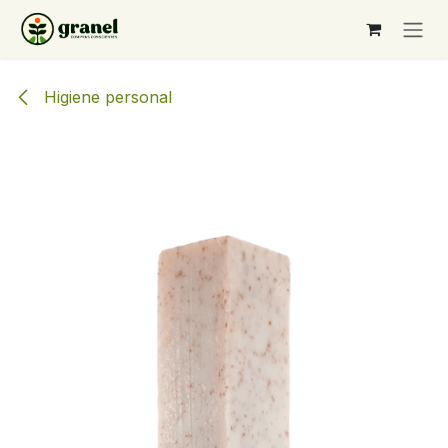
Ir al contenido
Higiene personal