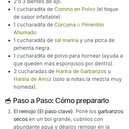
2 o 3 dientes de ajo.
1 cucharadita de
Comino en Polvo
(el toque
de sabor infaltable).
1 cucharadita de
Cúrcuma
o
Pimentón
Ahumado
1 cucharadita de
sal marina
y una pizca de
pimienta negra.
1 cucharadita de polvo para hornear (ayuda a
que queden más esponjosos por dentro).
2 cucharadas de
Harina de Garbanzos
u
Harina de Arroz
(solo si notas la mezcla muy
húmeda).
🥣 Paso a Paso: Cómo prepararlo
El remojo (El paso clave):
Poné los
garbanzos
secos
en un bol grande, cubrilos con
abundante agua y déjalos remojar en la