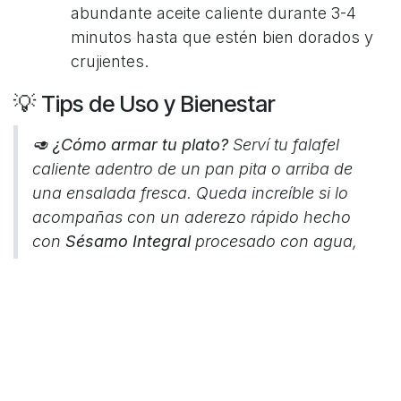
abundante aceite caliente durante 3-4
minutos hasta que estén bien dorados y
crujientes.
💡 Tips de Uso y Bienestar
🥑
¿Cómo armar tu plato?
Serví tu falafel
caliente adentro de un pan pita o arriba de
una ensalada fresca. Queda increíble si lo
acompañas con un aderezo rápido hecho
con
Sésamo Integral
procesado con agua,
limón y sal (una salsa de tahini casera).
Podés congelarlos:
Una vez que armás las
bolitas de falafel crudas, podés guardarlas
en el freezer en un contenedor hermético. El
día que quieras comer, los mandás directo al