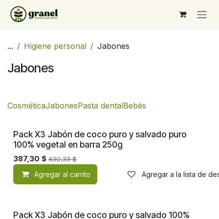
Ir al contenido
...
Higiene personal
Jabones
Jabones
Cosmética
Jabones
Pasta dental
Bebés
Pack X3 Jabón de coco puro y salvado puro
100% vegetal en barra 250g
387,30
$
430,33
$
Agregar al carrito
Agregar a la lista de d
Pack X3 Jabón de coco puro y salvado 100%