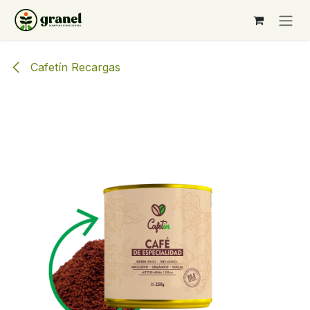
Ir al contenido
Cafetín Recargas