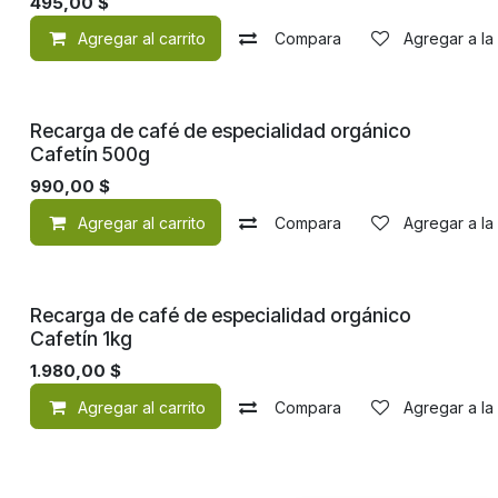
495,00
$
Agregar al carrito
Compara
Agregar a la
Recarga de café de especialidad orgánico
Cafetín 500g
990,00
$
Agregar al carrito
Compara
Agregar a la
Recarga de café de especialidad orgánico
Cafetín 1kg
1.980,00
$
Agregar al carrito
Compara
Agregar a la