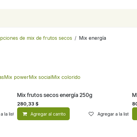
para empresas
Contáctanos
Recetas
pciones de mix de frutos secos
Mix energía
as
Mix power
Mix social
Mix colorido
Mix frutos secos energía 250g
M
280,33
$
8
a la lista de deseos
Agregar al carrito
Agregar a la lista 