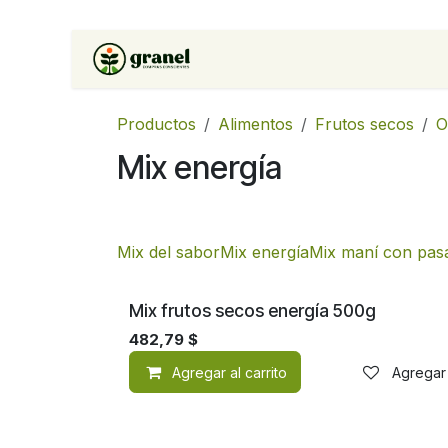
Ir al contenido
Inicio
Tienda
Soluciones 
Productos
Alimentos
Frutos secos
O
Mix energía
Mix del sabor
Mix energía
Mix maní con pas
Mix frutos secos energía 500g
482,79
$
Agregar al carrito
Agregar 