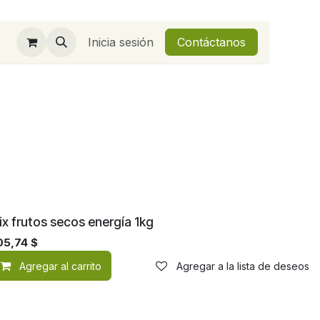
Inicia sesión
Contáctanos
ix frutos secos energía 1kg
05,74
$
de deseos
Agregar al carrito
Agregar a la lista de deseos