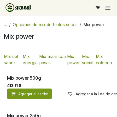
Ir al contenido
...
Opciones de mix de frutos secos
Mix power
Mix power
Mix del
Mix
Mix maní con
Mix
Mix
Mix
sabor
energía
pasas
power
social
colorido
Mix power 500g
413,11
$
Agregar al carrito
Agregar a la lista de d
Mix power 250g