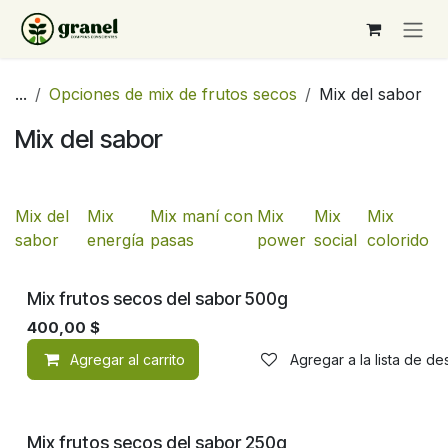
Ir al contenido
...
Opciones de mix de frutos secos
Mix del sabor
Mix del sabor
Mix del
Mix
Mix maní con
Mix
Mix
Mix
sabor
energía
pasas
power
social
colorido
Mix frutos secos del sabor 500g
400,00
$
Agregar al carrito
Agregar a la lista de d
Mix frutos secos del sabor 250g