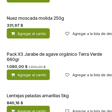
Nuez moscada molida 250g
331,97
$
Agregar al carrito
Agregar a la lista de d
Pack X3 Jarabe de agave orgánico Terra Verde
660gr
1.080,00
$
1.200,00
$
Agregar al carrito
Agregar a la lista de d
¡Nuevo!
Lentejas peladas amarillas 5kg
840,16
$
Agregar al carrito
Agregar a la lista de d