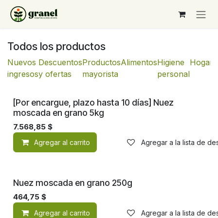
Ir al contenido
Todos los productos
Nuevos
Descuentos
Productos
Alimentos
Higiene
Hogar
ingresos
y ofertas
mayorista
personal
[Por encargue, plazo hasta 10 días] Nuez
moscada en grano 5kg
7.568,85
$
Agregar al carrito
Agregar a la lista de d
Nuez moscada en grano 250g
464,75
$
Agregar al carrito
Agregar a la lista de d