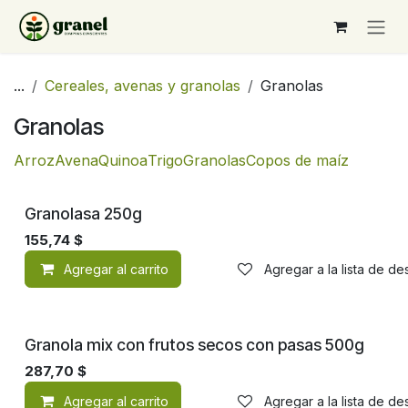
Ir al contenido
...
Cereales, avenas y granolas
Granolas
Granolas
Arroz
Avena
Quinoa
Trigo
Granolas
Copos de maíz
Granolasa 250g
155,74
$
Agregar al carrito
Agregar a la lista de d
Granola mix con frutos secos con pasas 500g
287,70
$
Agregar al carrito
Agregar a la lista de d