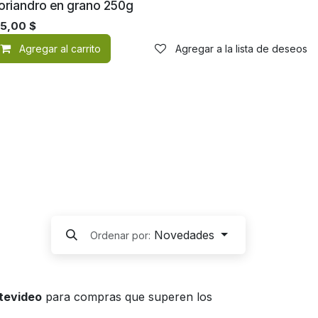
oriandro en grano 250g
35,00
$
de deseos
Agregar al carrito
Agregar a la lista de deseos
Novedades
Ordenar por:
ntevideo
para compras que superen los