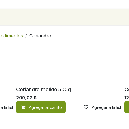
para empresas
Contáctanos
Recetas
condimentos
Coriandro
Coriandro molido 500g
C
209,02
$
1
a la lista de deseos
Agregar al carrito
Agregar a la lista 