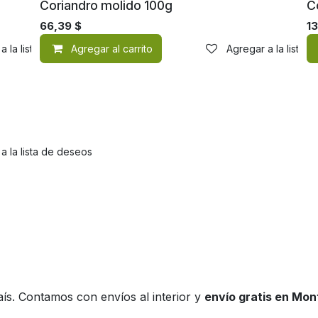
Coriandro molido 100g
C
66,39
$
1
a la lista de deseos
Agregar al carrito
Agregar a la lista 
a la lista de deseos
ís. Contamos con envíos al interior y
envío gratis en Mo