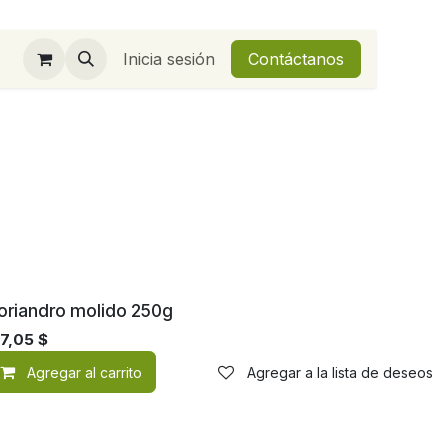
Inicia sesión
Contáctanos
oriandro molido 250g
27,05
$
de deseos
Agregar al carrito
Agregar a la lista de deseos