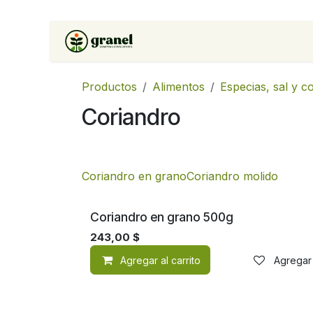
Ir al contenido
Inicio
Tienda
Soluciones 
Productos
Alimentos
Especias, sal y 
Coriandro
Coriandro en grano
Coriandro molido
Coriandro en grano 500g
243,00
$
Agregar al carrito
Agregar 