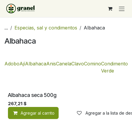
Ir al contenido
...
Especias, sal y condimentos
Albahaca
Albahaca
Adobo
Ají
Albahaca
Anis
Canela
Clavo
Comino
Condimento
C
Verde
Albahaca seca 500g
267,21
$
Agregar al carrito
Agregar a la lista de d