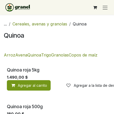
Ir al contenido
...
Cereales, avenas y granolas
Quinoa
Quinoa
Arroz
Avena
Quinoa
Trigo
Granolas
Copos de maíz
Quinoa roja 5kg
1.490,00
$
Agregar al carrito
Agregar a la lista de d
Quinoa roja 500g
180,00
$