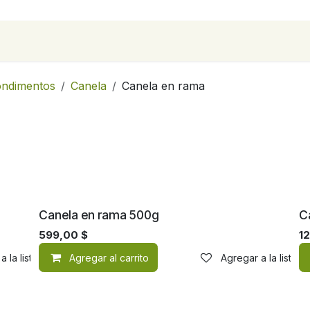
para empresas
Contáctanos
Recetas
condimentos
Canela
Canela en rama
Canela en rama 500g
C
599,00
$
1
a la lista de deseos
Agregar al carrito
Agregar a la lista 