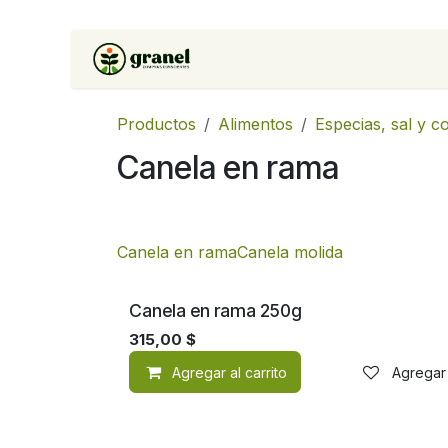
Ir al contenido
Inicio
Tienda
Soluciones 
Productos
Alimentos
Especias, sal y 
Canela en rama
Canela en rama
Canela molida
Canela en rama 250g
315,00
$
Agregar al carrito
Agregar 