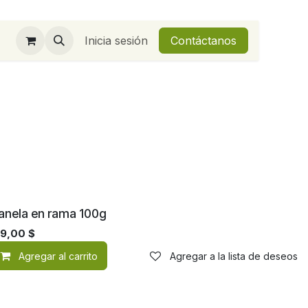
Inicia sesión
Contáctanos
anela en rama 100g
29,00
$
de deseos
Agregar al carrito
Agregar a la lista de deseos