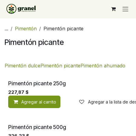
Ir al contenido
...
Pimentón
Pimentón picante
Pimentón picante
Pimentón dulce
Pimentón picante
Pimentón ahumado
Pimentón picante 250g
227,87
$
Agregar al carrito
Agregar a la lista de d
Pimentón picante 500g
326,23
$