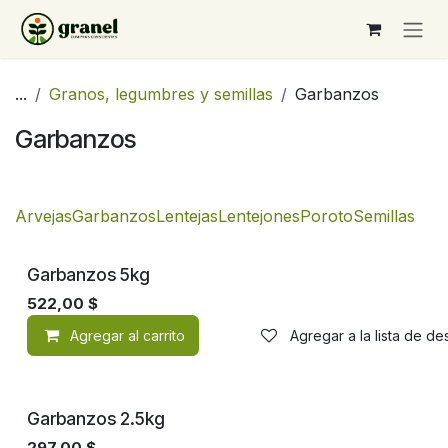
Ir al contenido
...
Granos, legumbres y semillas
Garbanzos
Garbanzos
Arvejas
Garbanzos
Lentejas
Lentejones
Poroto
Semillas
Garbanzos 5kg
522,00
$
Agregar al carrito
Agregar a la lista de d
Garbanzos 2.5kg
297,00
$