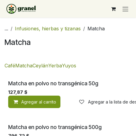
Ir al contenido
...
Infusiones, hierbas y tizanas
Matcha
Matcha
Café
Matcha
Ceylán
Yerba
Yuyos
No transgénico
Matcha en polvo no transgénica 50g
127,87
$
Agregar al carrito
Agregar a la lista de d
No transgénico
Matcha en polvo no transgénica 500g
796,72
$