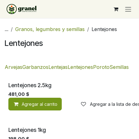
Ir al contenido
...
Granos, legumbres y semillas
Lentejones
Lentejones
Arvejas
Garbanzos
Lentejas
Lentejones
Poroto
Semillas
Lentejones 2.5kg
481,00
$
Agregar al carrito
Agregar a la lista de d
Lentejones 1kg
198,00
$