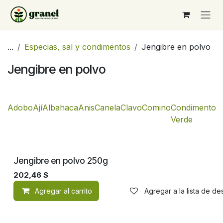
Ir al contenido
...
Especias, sal y condimentos
Jengibre en polvo
Jengibre en polvo
Adobo
Ají
Albahaca
Anis
Canela
Clavo
Comino
Condimento
C
Verde
Jengibre en polvo 250g
202,46
$
Agregar al carrito
Agregar a la lista de d