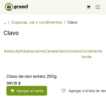
Ir al contenido
...
Especias, sal y condimentos
Clavo
Clavo
Adobo
Ají
Albahaca
Anis
Canela
Clavo
Comino
Condimento
C
Verde
Clavo de olor entero 250g
381,15
$
Agregar al carrito
Agregar a la lista de d