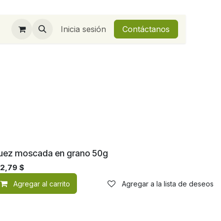
Inicia sesión
Contáctanos
uez moscada en grano 50g
32,79
$
Agregar al carrito
Agregar a la lista de deseos
de deseos