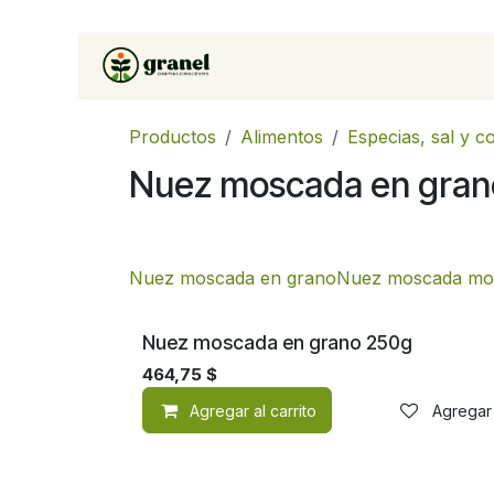
Ir al contenido
Inicio
Tienda
Soluciones 
Productos
Alimentos
Especias, sal y 
Nuez moscada en gran
Nuez moscada en grano
Nuez moscada mol
Nuez moscada en grano 250g
464,75
$
Agregar al carrito
Agregar 