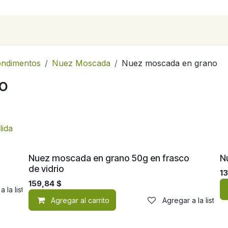
para empresas
Contáctanos
Recetas
condimentos
Nuez Moscada
Nuez moscada en grano
o
ida
Nuez moscada en grano 50g en frasco
N
de vidrio
1
159,84
$
a la lista de deseos
Agregar al carrito
Agregar a la lista 