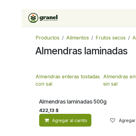
Ir al contenido
Inicio
Tienda
Soluciones 
Productos
Alimentos
Frutos secos
A
Almendras laminadas
Almendras enteras tostadas
Almendras ent
con sal
sin sal
Almendras laminadas 500g
422,13
$
Agregar al carrito
Agregar 