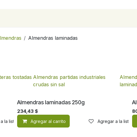
para empresas
Contáctanos
Recetas
lmendras
Almendras laminadas
eras tostadas
Almendras partidas industriales
Almend
crudas sin sal
lamina
Almendras laminadas 250g
A
234,43
$
8
a la lista de deseos
Agregar al carrito
Agregar a la lista 