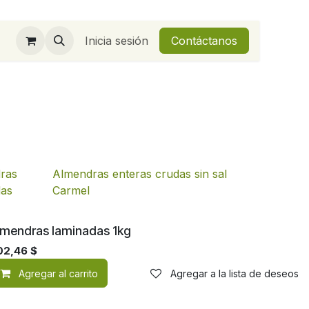
Inicia sesión
Contáctanos
ras
Almendras enteras crudas sin sal
das
Carmel
lmendras laminadas 1kg
02,46
$
de deseos
Agregar al carrito
Agregar a la lista de deseos