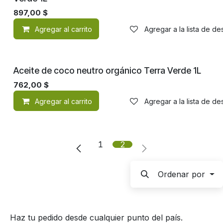
897,00
$
Agregar al carrito
Agregar a la lista de d
Orgánico
Aceite de coco neutro orgánico Terra Verde 1L
762,00
$
Agregar al carrito
Agregar a la lista de d
1
2
Ordenar por
Haz tu pedido desde cualquier punto del país.