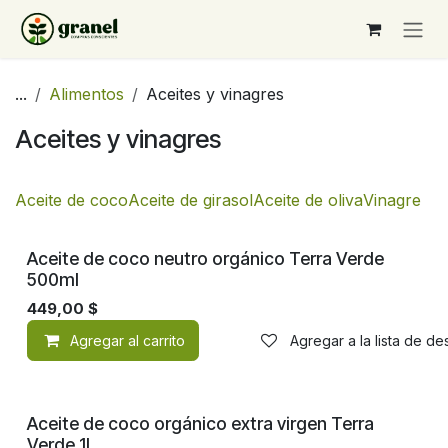
Ir al contenido
...
Alimentos
Aceites y vinagres
Aceites y vinagres
Aceite de coco
Aceite de girasol
Aceite de oliva
Vinagre
Orgánico
Aceite de coco neutro orgánico Terra Verde
500ml
449,00
$
Agregar al carrito
Agregar a la lista de d
Orgánico
Aceite de coco orgánico extra virgen Terra
Verde 1L